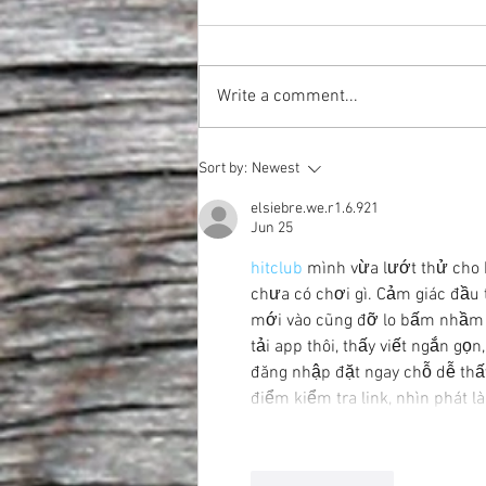
Write a comment...
Fire to Table. Barrel to Glass.
Sort by:
Newest
elsiebre.we.r1.6.921
Jun 25
hitclub
 mình vừa lướt thử cho 
chưa có chơi gì. Cảm giác đầu 
mới vào cũng đỡ lo bấm nhầm li
tải app thôi, thấy viết ngắn gọ
đăng nhập đặt ngay chỗ dễ thấy
điểm kiểm tra link, nhìn phát l
Like
Reply