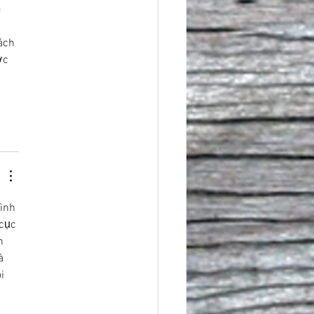
 
 
ách 
ớc 
ình 
cục 
h 
à 
i 