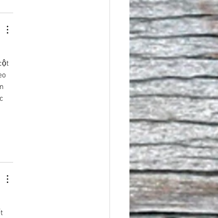
 
cột 
eo 
m 
c 
t 