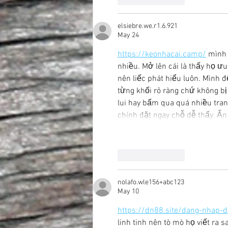
elsiebre.we.r1.6.921
May 24
https://keonhacai.camp/
 mình 
nhiều. Mở lên cái là thấy họ ưu
nên liếc phát hiểu luôn. Mình đ
từng khối rõ ràng chứ không bị
lui hay bấm qua quá nhiều tran
chính đặt ngay chỗ dễ thấy. Ấn
Like
Reply
nolafo.wle156+abc123
May 10
https://dn88.site/dang-nhap-
linh tinh nên tò mò họ viết ra s