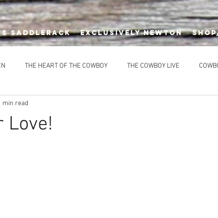
's Saddlerack
EXCLUSIVELY NEWTON
SHOP
EN
THE HEART OF THE COWBOY
THE COWBOY LIVE
COWB
1 min read
DIMENTS
DESSERTS
HEALTHY OPTIONS
MAIN COURSES
r Love!
CES
EVENTS
NEWTON'S AT THE CELLAR
Newton’s Saddle