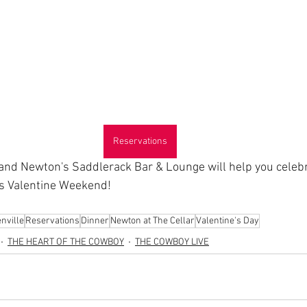
Reservations
and Newton's Saddlerack Bar & Lounge will help you celebr
is Valentine Weekend!
nville
Reservations
Dinner
Newton at The Cellar
Valentine's Day
THE HEART OF THE COWBOY
THE COWBOY LIVE