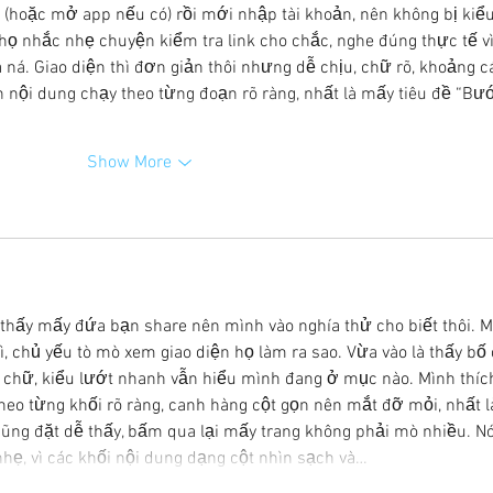
 (hoặc mở app nếu có) rồi mới nhập tài khoản, nên không bị kiểu
họ nhắc nhẹ chuyện kiểm tra link cho chắc, nghe đúng thực tế vì
 ná. Giao diện thì đơn giản thôi nhưng dễ chịu, chữ rõ, khoảng c
 nội dung chạy theo từng đoạn rõ ràng, nhất là mấy tiêu đề “Bư
Show More
thấy mấy đứa bạn share nên mình vào nghía thử cho biết thôi. M
, chủ yếu tò mò xem giao diện họ làm ra sao. Vừa vào là thấy bố 
p chữ, kiểu lướt nhanh vẫn hiểu mình đang ở mục nào. Mình thíc
theo từng khối rõ ràng, canh hàng cột gọn nên mắt đỡ mỏi, nhất l
cũng đặt dễ thấy, bấm qua lại mấy trang không phải mò nhiều. Nó
hẹ, vì các khối nội dung dạng cột nhìn sạch và…