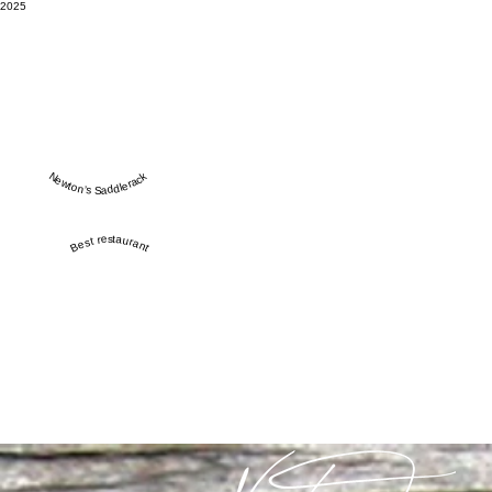
2025
Newton’s Saddlerack
Best restaurant