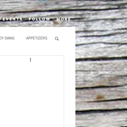
/EVENTS
FOLLOW
More
OY SWAG
APPETIZERS
SALADS
rack