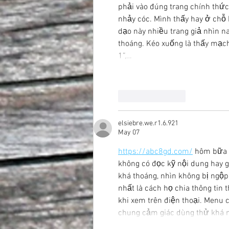
phải vào đúng trang chính thức
nhảy cóc. Mình thấy hay ở chỗ 
dạo này nhiều trang giả nhìn na
thoáng. Kéo xuống là thấy mạch
1”,…
Like
Reply
elsiebre.we.r1.6.921
May 07
https://abc8gd.com/
 hôm bữa 
không có đọc kỹ nội dung hay gì
khá thoáng, nhìn không bị ngộ
nhất là cách họ chia thông tin 
khi xem trên điện thoại. Menu 
chung cảm giác dùng thử khá n