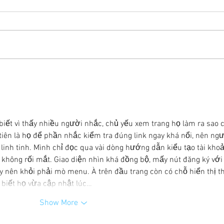
Three Nights, Three Vibes: Your
🌷🐣
Midweek Plans at Newton’s
with
Saddlerack
Sadd
biết vì thấy nhiều người nhắc, chủ yếu xem trang họ làm ra sao 
tiên là họ để phần nhắc kiểm tra đúng link ngay khá nổi, nên ngư
nh tinh. Mình chỉ đọc qua vài dòng hướng dẫn kiểu tạo tài khoả
n, không rối mắt. Giao diện nhìn khá đồng bộ, mấy nút đăng ký với
 nên khỏi phải mò menu. À trên đầu trang còn có chỗ hiển thị th
à biết họ vừa cập nhật lúc…
Show More