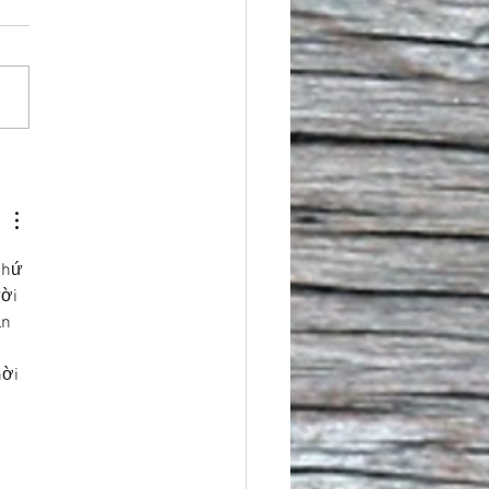
 Celebrate Easter Sunday
 Brunch at Newton’s
lerack 🐣🌷
chứ 
ời 
n 
 
ời 