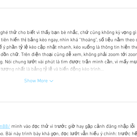
ghé thử cho biết vì thấy bạn bè nhắc, chứ cũng không kỳ vọng gì
 tiên hiển thị bảng kèo ngay, nhìn khá “thoáng”, số liệu nằm theo 
ể ý phần tỷ lệ kèo cập nhật nhanh, kéo xuống là thông tin hiện th
 dồn chữ. Trên điện thoại cũng dễ xem, không phải zoom tới zoo
g. Nói chung lướt vài phút là tìm được trận mình cần, vì mấy mụ
 tượng nhất là bảng tỷ lệ và biến động kèo trình…
Show More
dn88/
 mình vào đọc thử vì trước giờ hay gặp cảnh đăng nhập lỗi 
ao. Bài này trình bày khá gọn, đọc lướt vẫn hiểu ý chính: trước hế